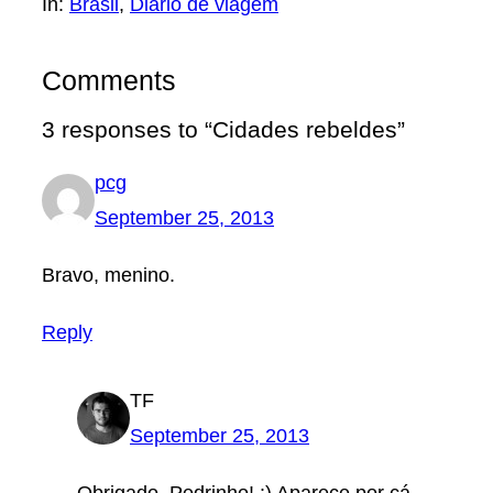
In:
Brasil
, 
Diário de viagem
Comments
3 responses to “Cidades rebeldes”
pcg
September 25, 2013
Bravo, menino.
Reply
TF
September 25, 2013
Obrigado, Pedrinho! :) Aparece por cá.