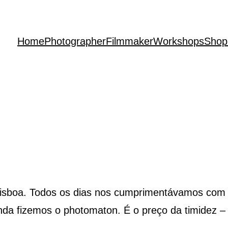
Home
Photographer
Filmmaker
Workshops
Shop
rklisboa. Todos os dias nos cumprimentávamos co
nda fizemos o photomaton. É o preço da timidez –